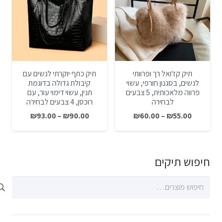
תיק קז'ואל רך ופרוותי
תיק כתף יוקרתי לנשים עם
לנשים, בסגנון חורפי, עשוי
קיבולת גדולה בדוגמת
פרווה מלאכותית, 5 צבעים
תנין, עשוי דימוי עור, עם
לבחירה
רוכסן, 4 צבעים לבחירה
טווח
טווח
₪
93.00
–
₪
90.00
₪
60.00
–
₪
55.00
מחירים:
מחירים:
עד
עד
חיפוש תיקים
חיפוש
עבור: